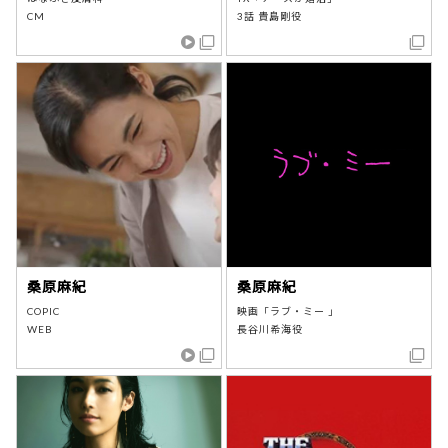
CM
3話 貴島剛役
桑原麻紀
桑原麻紀
COPIC
映画「ラブ・ミー 」
WEB
長谷川希海役