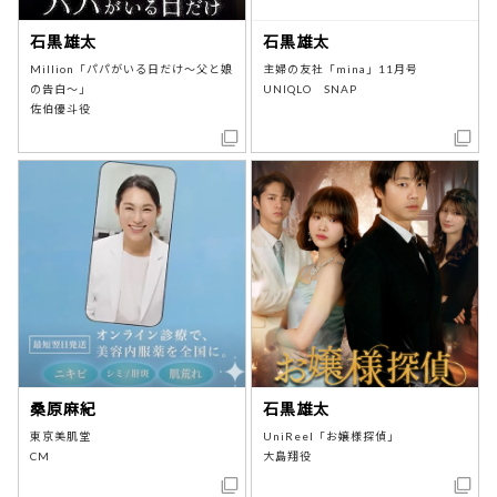
石黒雄太
石黒雄太
Million「パパがいる日だけ～父と娘
主婦の友社「mina」11月号
の告白～」
UNIQLO SNAP
佐伯優斗役
桑原麻紀
石黒雄太
東京美肌堂
UniReel「お嬢様探偵」
CM
大島翔役