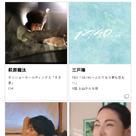
萩原龍汰
三戸陽
ゼンショーホールディングス「すき
TBS「18/40～ふたりなら夢も恋も
家」
～」
CM
9話 上山かんな役