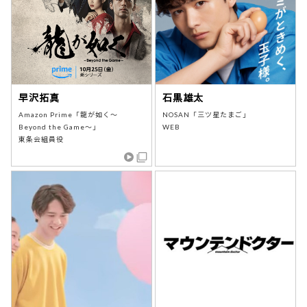
早沢拓真
石黒雄太
Amazon Prime「龍が如く～
NOSAN「三ツ星たまご」
Beyond the Game～」
WEB
東条会組員役