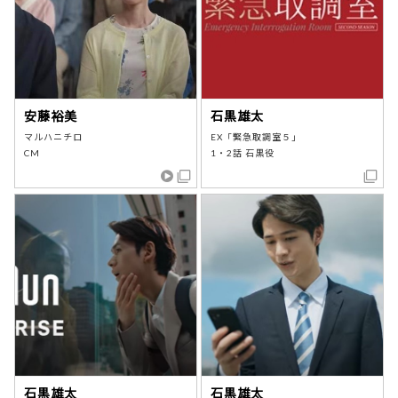
安藤裕美
石黒雄太
マルハニチロ
EX「緊急取調室５」
CM
1・2話 石黒役
石黒雄太
石黒雄太