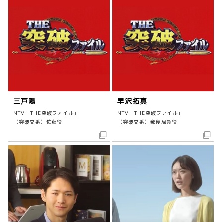
三戸陽
早沢拓真
NTV「THE突破ファイル」
NTV「THE突破ファイル」
（突破交番）佐藤役
（突破交番）郵便局員役