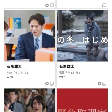
石黒雄太
石黒雄太
AJA「ミエルTV」
花王「キュレル」
WEB
WEB