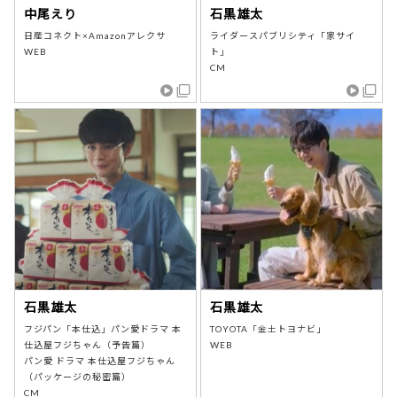
中尾えり
石黒雄太
日産コネクト×Amazonアレクサ
ライダースパブリシティ「家サイ
WEB
ト」
CM
石黒雄太
石黒雄太
フジパン「本仕込」パン愛ドラマ 本
TOYOTA「金土トヨナビ」
仕込屋フジちゃん（予告篇）
WEB
パン愛 ドラマ 本仕込屋フジちゃん
（パッケージの秘密篇）
CM