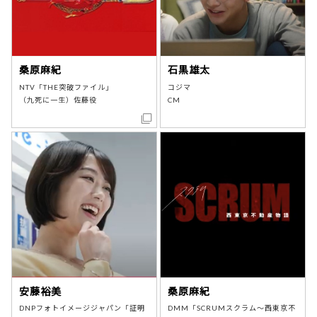
桑原麻紀
石黒雄太
NTV「THE突破ファイル」
コジマ
（九死に一生）佐藤役
CM
安藤裕美
桑原麻紀
DNPフォトイメージジャパン「証明
DMM「SCRUMスクラム～西東京不