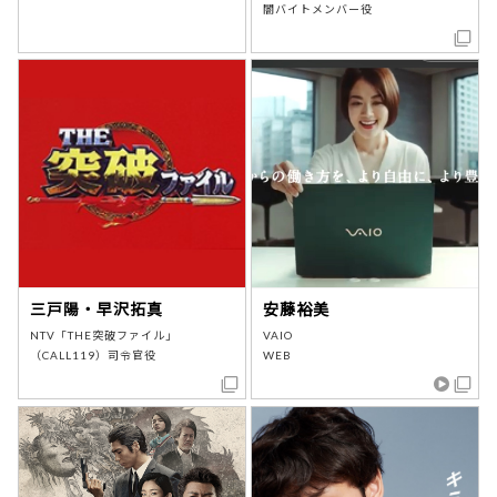
闇バイトメンバー役
三戸陽・早沢拓真
安藤裕美
NTV「THE突破ファイル」
VAIO
（CALL119）司令官役
WEB