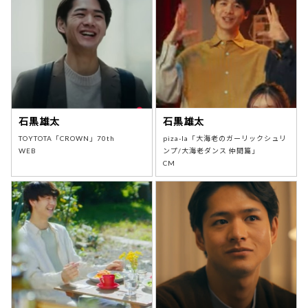
石黒雄太
石黒雄太
TOYTOTA「CROWN」70th
piza-la「大海老のガーリックシュリ
WEB
ンプ/大海老ダンス 仲間篇」
CM