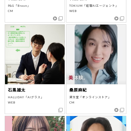
P&G「Braun」
TOKIUM「経理AIエージェント」
CM
WEB
石黒雄太
桑原麻紀
HALLIDAY「AIグラス」
資生堂「オンラインストア」
WEB
CM