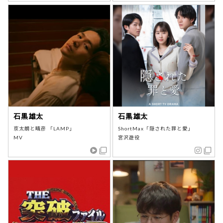
石黒雄太
石黒雄太
京太朗と晴彦 「LAMP」
ShortMax「隠された罪と愛」
MV
宮沢遊役