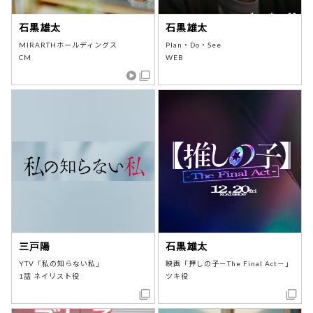
石黒雄太
石黒雄太
MIRARTHホールディングス
Plan・Do・See
CM
WEB
三戸陽
石黒雄太
YTV「私の知らない私」
映画「押しの子－The Final Act－」
1話 ネイリスト役
ツキ役