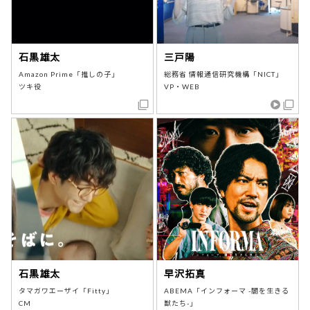
石黒雄太
三戸陽
Amazon Prime「推しの子」
総務省 情報通信研究機構「NICT」
ツキ役
VP・WEB
石黒雄太
早沢拓真
タマガワエーザイ「Fitty」
ABEMA「インフォーマ -闇を生きる
CM
獣たち-」