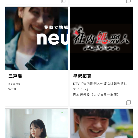
三戸陽
早沢拓真
newmo
KTV「社内処刑人～彼女は敵を消し
WEB
ていく～」
近本光希役（レギュラー出演）