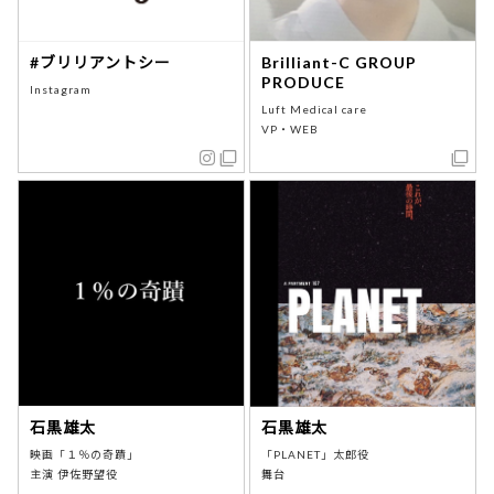
#ブリリアントシー
Brilliant-C GROUP
PRODUCE
Instagram
Luft Medical care
VP・WEB
石黒雄太
石黒雄太
映画「１％の奇蹟」
「PLANET」太郎役
主演 伊佐野望役
舞台