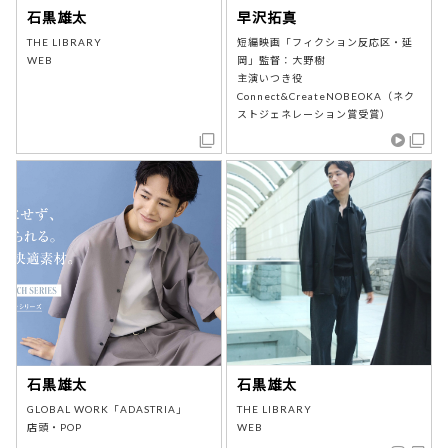
石黒雄太
早沢拓真
THE LIBRARY
短編映画「フィクション反応区・延
WEB
岡」監督：大野樹
主演いつき役
Connect&CreateNOBEOKA（ネク
ストジェネレーション賞受賞）
石黒雄太
石黒雄太
GLOBAL WORK「ADASTRIA」
THE LIBRARY
店頭・POP
WEB