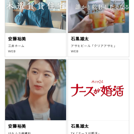
安藤裕美
石黒雄太
三井ホーム
アサヒビール「クリアアサヒ」
WEB
WEB
安藤裕美
石黒雄太
はなふさ皮膚科
TX「ナースが婚活」