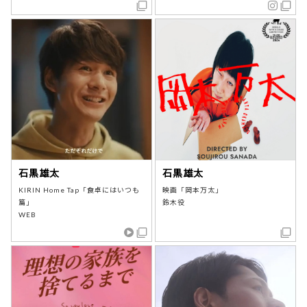
石黒雄太
石黒雄太
KIRIN Home Tap「食卓にはいつも
映画「岡本万太」
篇」
鈴木役
WEB