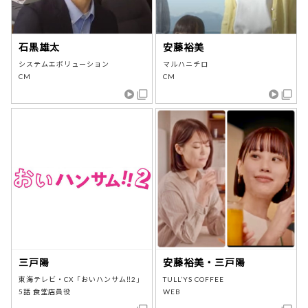
石黒雄太
安藤裕美
システムエボリューション
マルハニチロ
CM
CM
三戸陽
安藤裕美・三戸陽
東海テレビ・CX「おいハンサム‼2」
TULL’YS COFFEE
5話 食堂店員役
WEB