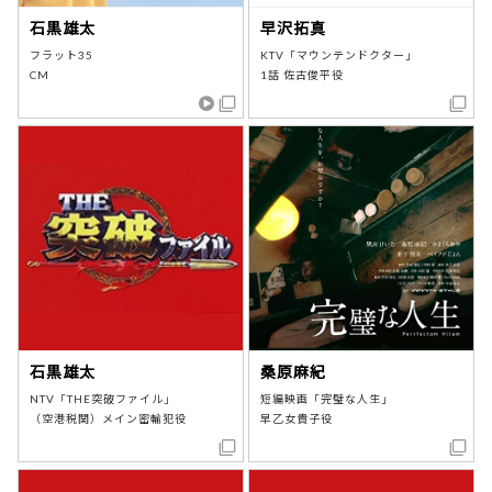
石黒雄太
早沢拓真
フラット35
KTV「マウンテンドクター」
CM
1話 佐古俊平役
石黒雄太
桑原麻紀
NTV「THE突破ファイル」
短編映画「完璧な人生」
（空港税関）メイン密輸犯役
早乙女貴子役