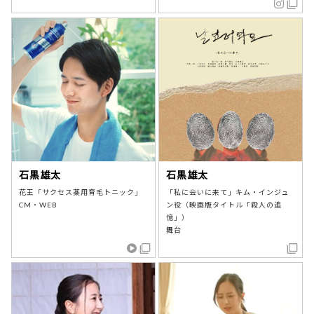
石黒雄太
石黒雄太
花王「サクセス薬用育毛トニック」
「私に会いに来て」キム・インジュ
CM・WEB
ン役（映画版タイトル「殺人の追
憶」）
舞台