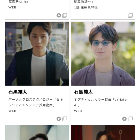
写真器Ki-Re-i」
動産物語～」
WEB
1話 遠藤真琴役
石黒雄太
石黒雄太
パーソルクロステクノロジー「セキ
オプティカルカラー協会「arriate
ュリティエンジニア採用動画」
AI」
WEB
WEB