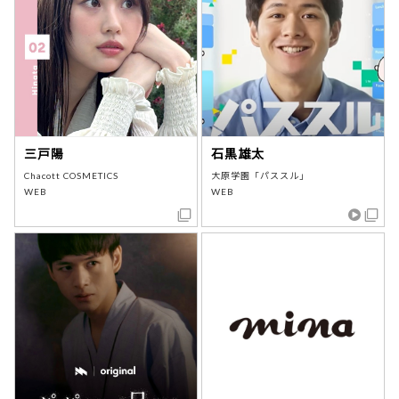
三戸陽
石黒雄太
Chacott COSMETICS
大原学園「パススル」
WEB
WEB