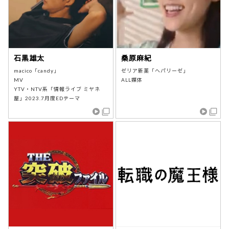
石黒雄太
桑原麻紀
macico「candy」
ゼリア新薬「ヘパリーゼ」
MV
ALL媒体
YTV・NTV系「情報ライブ ミヤネ
屋」2023.7月度EDテーマ