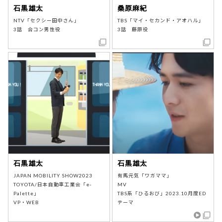
石黒雄太
桑原麻紀
NTV「セクシー田中さん」
TBS「マイ・セカンド・アオハル」
3話 合コン男性役
3話 藤原役
石黒雄太
石黒雄太
JAPAN MOBILITY SHOW2023
有馬元気「ワガママ」
TOYOTA/日本自動車工業会「e-
MV
Palette」
TBS系「ひるおび」2023.10月度ED
VP・WEB
テーマ